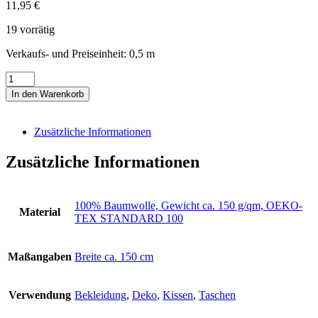
11,95
€
19 vorrätig
Verkaufs- und Preiseinheit: 0,5
m
Webstoff
weiß-
In den Warenkorb
magenta/pink
kariert
"Florenz
Zusätzliche Informationen
Vichy-
Karo"
Zusätzliche Informationen
Menge
100% Baumwolle, Gewicht ca. 150 g/qm, OEKO-
Material
TEX STANDARD 100
Maßangaben
Breite ca. 150 cm
Verwendung
Bekleidung
,
Deko
,
Kissen
,
Taschen