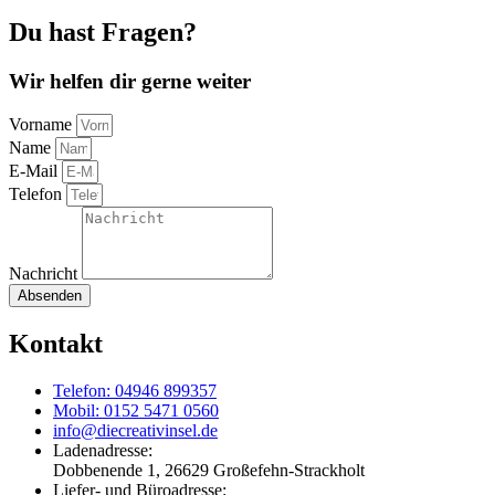
Du hast Fragen?
Wir helfen dir gerne weiter
Vorname
Name
E-Mail
Telefon
Nachricht
Absenden
Kontakt
Telefon: 04946 899357
Mobil: 0152 5471 0560
info@diecreativinsel.de
Ladenadresse:
Dobbenende 1, 26629 Großefehn-Strackholt
Liefer- und Büroadresse: