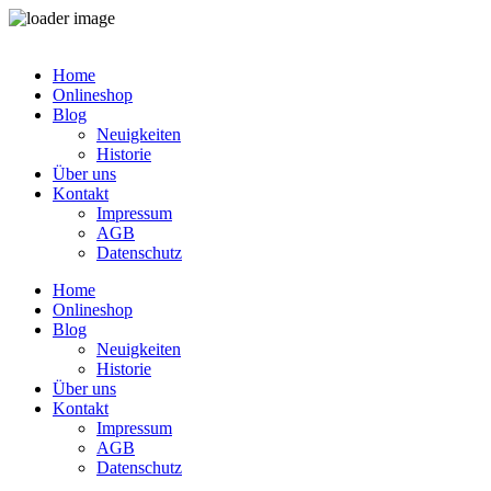
Zum
Inhalt
Home
springen
Onlineshop
Blog
Neuigkeiten
Historie
Über uns
Kontakt
Impressum
AGB
Datenschutz
Home
Onlineshop
Blog
Neuigkeiten
Historie
Über uns
Kontakt
Impressum
AGB
Datenschutz