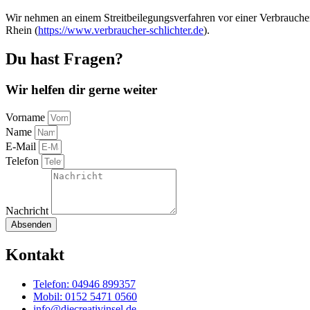
Wir nehmen an einem Streitbeilegungsverfahren vor einer Verbrauchers
Rhein (
https://www.verbraucher-schlichter.de
).
Du hast Fragen?
Wir helfen dir gerne weiter
Vorname
Name
E-Mail
Telefon
Nachricht
Absenden
Kontakt
Telefon: 04946 899357
Mobil: 0152 5471 0560
info@diecreativinsel.de