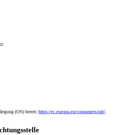
z:
ilegung (OS) bereit:
https://ec.europa.eu/consumers/odr/
.
chtungs­stelle