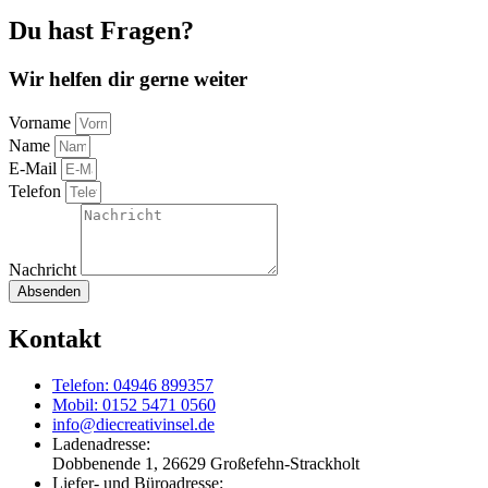
Du hast Fragen?
Wir helfen dir gerne weiter
Vorname
Name
E-Mail
Telefon
Nachricht
Absenden
Kontakt
Telefon: 04946 899357
Mobil: 0152 5471 0560
info@diecreativinsel.de
Ladenadresse:
Dobbenende 1, 26629 Großefehn-Strackholt
Liefer- und Büroadresse: