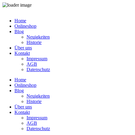
Zum
Inhalt
Home
springen
Onlineshop
Blog
Neuigkeiten
Historie
Über uns
Kontakt
Impressum
AGB
Datenschutz
Home
Onlineshop
Blog
Neuigkeiten
Historie
Über uns
Kontakt
Impressum
AGB
Datenschutz