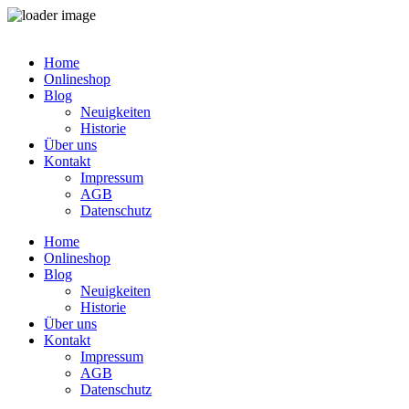
Zum
Inhalt
Home
springen
Onlineshop
Blog
Neuigkeiten
Historie
Über uns
Kontakt
Impressum
AGB
Datenschutz
Home
Onlineshop
Blog
Neuigkeiten
Historie
Über uns
Kontakt
Impressum
AGB
Datenschutz