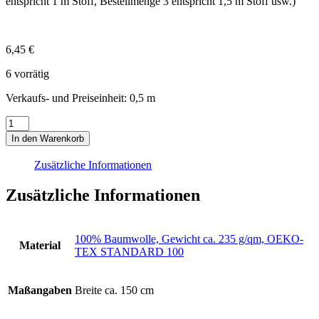
entspricht 1 m Stoff, Bestellmenge 3 entspricht 1,5 m Stoff usw.)
6,45
€
6 vorrätig
Verkaufs- und Preiseinheit: 0,5
m
Waffelpique
Uni
In den Warenkorb
schwarz
Menge
Zusätzliche Informationen
Zusätzliche Informationen
100% Baumwolle, Gewicht ca. 235 g/qm, OEKO-
Material
TEX STANDARD 100
Maßangaben
Breite ca. 150 cm