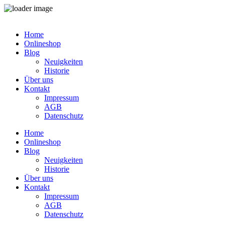
Zum
Inhalt
Home
springen
Onlineshop
Blog
Neuigkeiten
Historie
Über uns
Kontakt
Impressum
AGB
Datenschutz
Home
Onlineshop
Blog
Neuigkeiten
Historie
Über uns
Kontakt
Impressum
AGB
Datenschutz