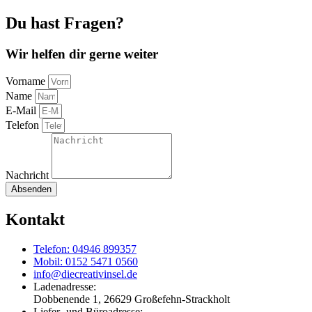
2
Stück
Du hast Fragen?
(PrymGG)
Menge
Wir helfen dir gerne weiter
Vorname
Name
E-Mail
Telefon
Nachricht
Absenden
Kontakt
Telefon: 04946 899357
Mobil: 0152 5471 0560
info@diecreativinsel.de
Ladenadresse:
Dobbenende 1, 26629 Großefehn-Strackholt
Liefer- und Büroadresse: