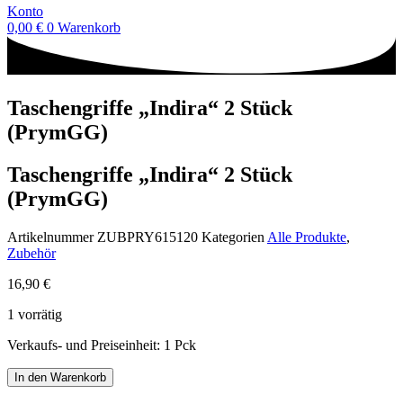
Konto
0,00
€
0
Warenkorb
Taschengriffe „Indira“ 2 Stück
(PrymGG)
Taschengriffe „Indira“ 2 Stück
(PrymGG)
Artikelnummer
ZUBPRY615120
Kategorien
Alle Produkte
,
Zubehör
16,90
€
1 vorrätig
Verkaufs- und Preiseinheit: 1
Pck
Taschengriffe
In den Warenkorb
"Indira"