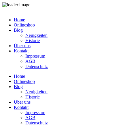
Zum
Inhalt
Home
springen
Onlineshop
Blog
Neuigkeiten
Historie
Über uns
Kontakt
Impressum
AGB
Datenschutz
Home
Onlineshop
Blog
Neuigkeiten
Historie
Über uns
Kontakt
Impressum
AGB
Datenschutz