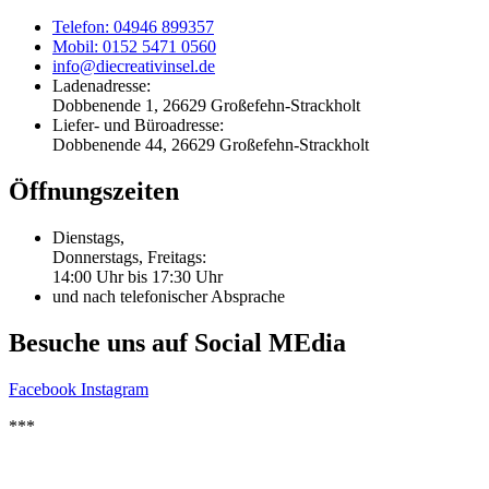
Telefon: 04946 899357
Mobil: 0152 5471 0560
info@diecreativinsel.de
Ladenadresse:
Dobbenende 1, 26629 Großefehn-Strackholt
Liefer- und Büroadresse:
Dobbenende 44, 26629 Großefehn-Strackholt
Öffnungszeiten
Dienstags,
Donnerstags, Freitags:
14:00 Uhr bis 17:30 Uhr
und nach telefonischer Absprache
Besuche uns auf Social MEdia
Facebook
Instagram
***