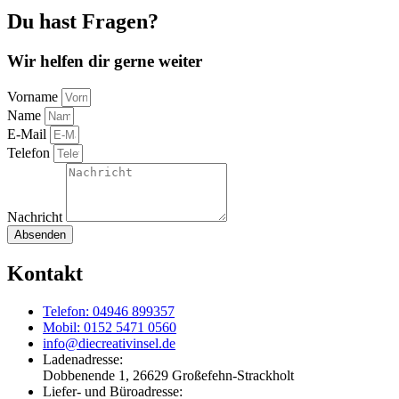
Du hast Fragen?
Wir helfen dir gerne weiter
Vorname
Name
E-Mail
Telefon
Nachricht
Absenden
Kontakt
Telefon: 04946 899357
Mobil: 0152 5471 0560
info@diecreativinsel.de
Ladenadresse:
Dobbenende 1, 26629 Großefehn-Strackholt
Liefer- und Büroadresse: