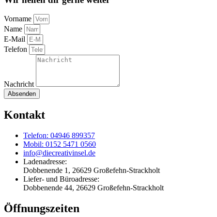
Vorname
Name
E-Mail
Telefon
Nachricht
Absenden
Kontakt
Telefon: 04946 899357
Mobil: 0152 5471 0560
info@diecreativinsel.de
Ladenadresse:
Dobbenende 1, 26629 Großefehn-Strackholt
Liefer- und Büroadresse:
Dobbenende 44, 26629 Großefehn-Strackholt
Öffnungszeiten