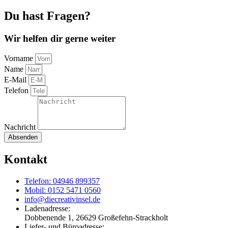
Du hast Fragen?
Wir helfen dir gerne weiter
Vorname
Name
E-Mail
Telefon
Nachricht
Absenden
Kontakt
Telefon: 04946 899357
Mobil: 0152 5471 0560
info@diecreativinsel.de
Ladenadresse:
Dobbenende 1, 26629 Großefehn-Strackholt
Liefer- und Büroadresse: