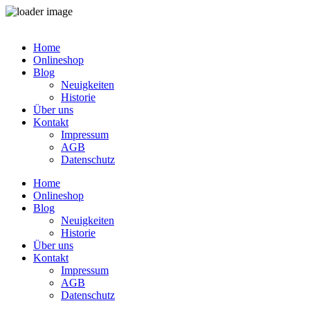
Zum
Inhalt
Home
springen
Onlineshop
Blog
Neuigkeiten
Historie
Über uns
Kontakt
Impressum
AGB
Datenschutz
Home
Onlineshop
Blog
Neuigkeiten
Historie
Über uns
Kontakt
Impressum
AGB
Datenschutz