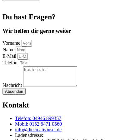
cm
3,50
mm
Du hast Fragen?
(PrymU)
Menge
Wir helfen dir gerne weiter
Vorname
Name
E-Mail
Telefon
Nachricht
Absenden
Kontakt
Telefon: 04946 899357
Mobil: 0152 5471 0560
info@diecreativinsel.de
Ladenadresse: