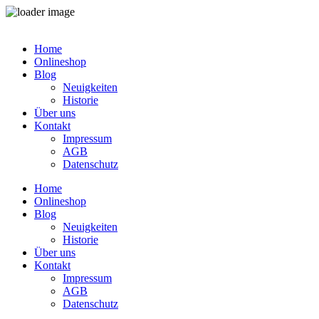
Zum
Inhalt
Home
springen
Onlineshop
Blog
Neuigkeiten
Historie
Über uns
Kontakt
Impressum
AGB
Datenschutz
Home
Onlineshop
Blog
Neuigkeiten
Historie
Über uns
Kontakt
Impressum
AGB
Datenschutz