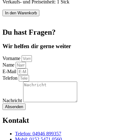
Verkaufs- und Preiseinheit: 1
Stck
Rucksack
In den Warenkorb
Canvas
natur
mit
Du hast Fragen?
Weltkarte
Menge
Wir helfen dir gerne weiter
Vorname
Name
E-Mail
Telefon
Nachricht
Absenden
Kontakt
Telefon: 04946 899357
Mobil: 0152 5471 0560