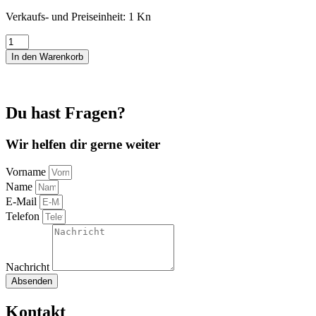
Verkaufs- und Preiseinheit: 1
Kn
Rellana
Flotte
In den Warenkorb
Socke
Wool
Free
Bamboo
Du hast Fragen?
100g
4-
fach
Wir helfen dir gerne weiter
blau-
hellblau-
Vorname
petrol
Name
1910
E-Mail
Menge
Telefon
Nachricht
Absenden
Kontakt