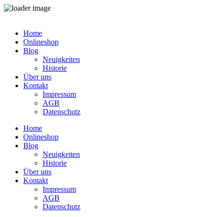
Zum
Inhalt
Home
springen
Onlineshop
Blog
Neuigkeiten
Historie
Über uns
Kontakt
Impressum
AGB
Datenschutz
Home
Onlineshop
Blog
Neuigkeiten
Historie
Über uns
Kontakt
Impressum
AGB
Datenschutz