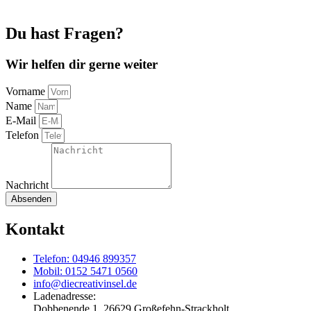
Du hast Fragen?
Wir helfen dir gerne weiter
Vorname
Name
E-Mail
Telefon
Nachricht
Absenden
Kontakt
Telefon: 04946 899357
Mobil: 0152 5471 0560
info@diecreativinsel.de
Ladenadresse:
Dobbenende 1, 26629 Großefehn-Strackholt