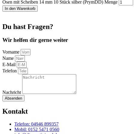
Ösen mit Scheiben 14 mm 10 Stück silber (PrymDD) Menge
In den Warenkorb
Du hast Fragen?
Wir helfen dir gerne weiter
Vorname
Name
E-Mail
Telefon
Nachricht
Absenden
Kontakt
Telefon: 04946 899357
Mobil: 0152 5471 0560