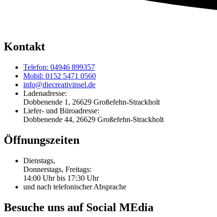
Kontakt
Telefon: 04946 899357
Mobil: 0152 5471 0560
info@diecreativinsel.de
Ladenadresse:
Dobbenende 1, 26629 Großefehn-Strackholt
Liefer- und Büroadresse:
Dobbenende 44, 26629 Großefehn-Strackholt
Öffnungszeiten
Dienstags,
Donnerstags, Freitags:
14:00 Uhr bis 17:30 Uhr
und nach telefonischer Absprache
Besuche uns auf Social MEdia