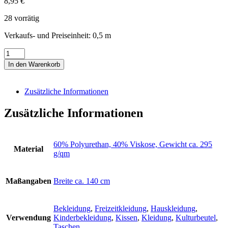
8,95
€
28 vorrätig
Verkaufs- und Preiseinheit: 0,5
m
Kunstleder
weiß
In den Warenkorb
mit
niedlichen
Katzen
Zusätzliche Informationen
Menge
Zusätzliche Informationen
60% Polyurethan, 40% Viskose, Gewicht ca. 295
Material
g/qm
Maßangaben
Breite ca. 140 cm
Bekleidung
,
Freizeitkleidung
,
Hauskleidung
,
Verwendung
Kinderbekleidung
,
Kissen
,
Kleidung
,
Kulturbeutel
,
Taschen