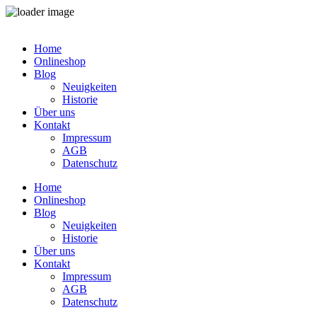
Zum
Inhalt
Home
springen
Onlineshop
Blog
Neuigkeiten
Historie
Über uns
Kontakt
Impressum
AGB
Datenschutz
Home
Onlineshop
Blog
Neuigkeiten
Historie
Über uns
Kontakt
Impressum
AGB
Datenschutz