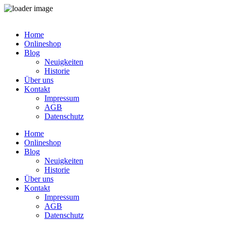
Zum
Inhalt
Home
springen
Onlineshop
Blog
Neuigkeiten
Historie
Über uns
Kontakt
Impressum
AGB
Datenschutz
Home
Onlineshop
Blog
Neuigkeiten
Historie
Über uns
Kontakt
Impressum
AGB
Datenschutz