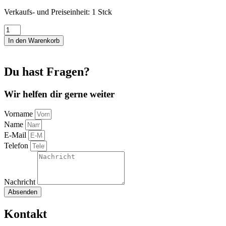
Verkaufs- und Preiseinheit: 1
Stck
Kosmetiktasche
Canvas
In den Warenkorb
hell
türkis
mit
Du hast Fragen?
Pusteblumen
Menge
Wir helfen dir gerne weiter
Vorname
Name
E-Mail
Telefon
Nachricht
Absenden
Kontakt