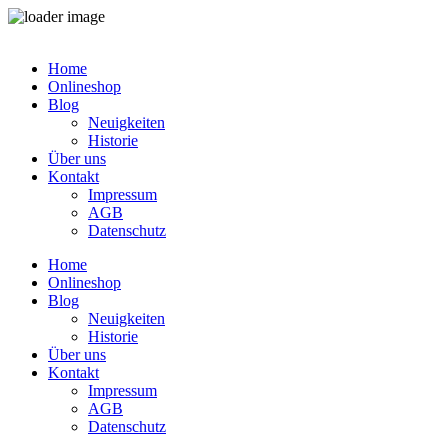
Zum
Inhalt
Home
springen
Onlineshop
Blog
Neuigkeiten
Historie
Über uns
Kontakt
Impressum
AGB
Datenschutz
Home
Onlineshop
Blog
Neuigkeiten
Historie
Über uns
Kontakt
Impressum
AGB
Datenschutz