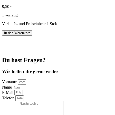
9,50
€
1 vorrätig
Verkaufs- und Preiseinheit: 1
Stck
Kosmetiktäschchen
In den Warenkorb
Baumwolle
anthrazit
mit
Blumen
Menge
Du hast Fragen?
Wir helfen dir gerne weiter
Vorname
Name
E-Mail
Telefon