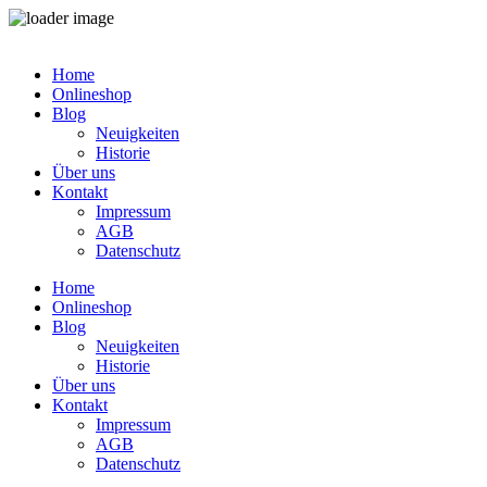
Zum
Inhalt
Home
springen
Onlineshop
Blog
Neuigkeiten
Historie
Über uns
Kontakt
Impressum
AGB
Datenschutz
Home
Onlineshop
Blog
Neuigkeiten
Historie
Über uns
Kontakt
Impressum
AGB
Datenschutz