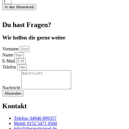
Kissenbezug
Cord
In den Warenkorb
beige
Menge
Du hast Fragen?
Wir helfen dir gerne weiter
Vorname
Name
E-Mail
Telefon
Nachricht
Absenden
Kontakt
Telefon: 04946 899357
Mobil: 0152 5471 0560
info@diecreativinsel.de