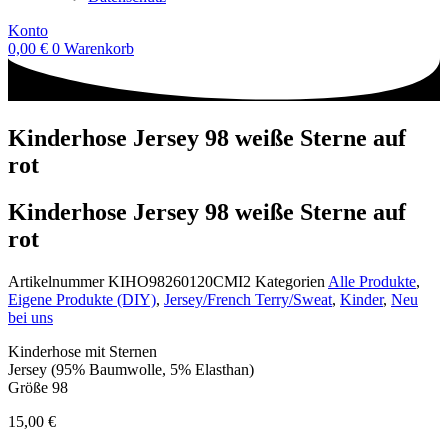
Konto
0,00
€
0
Warenkorb
Kinderhose Jersey 98 weiße Sterne auf
rot
Kinderhose Jersey 98 weiße Sterne auf
rot
Artikelnummer
KIHO98260120CMI2
Kategorien
Alle Produkte
,
Eigene Produkte (DIY)
,
Jersey/French Terry/Sweat
,
Kinder
,
Neu
bei uns
Kinderhose mit Sternen
Jersey (95% Baumwolle, 5% Elasthan)
Größe 98
15,00
€