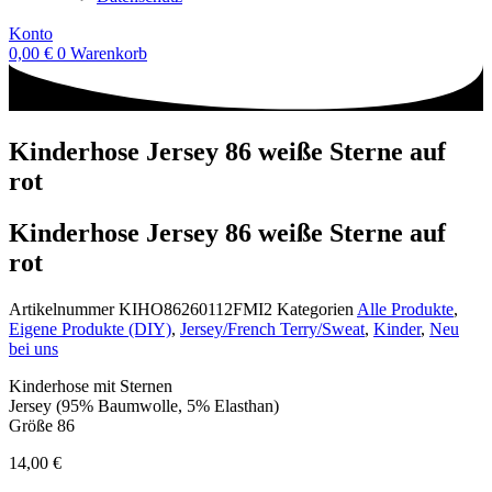
Konto
0,00
€
0
Warenkorb
Kinderhose Jersey 86 weiße Sterne auf
rot
Kinderhose Jersey 86 weiße Sterne auf
rot
Artikelnummer
KIHO86260112FMI2
Kategorien
Alle Produkte
,
Eigene Produkte (DIY)
,
Jersey/French Terry/Sweat
,
Kinder
,
Neu
bei uns
Kinderhose mit Sternen
Jersey (95% Baumwolle, 5% Elasthan)
Größe 86
14,00
€