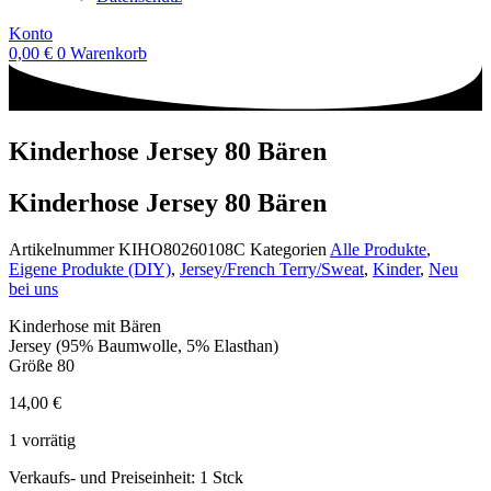
Konto
0,00
€
0
Warenkorb
Kinderhose Jersey 80 Bären
Kinderhose Jersey 80 Bären
Artikelnummer
KIHO80260108C
Kategorien
Alle Produkte
,
Eigene Produkte (DIY)
,
Jersey/French Terry/Sweat
,
Kinder
,
Neu
bei uns
Kinderhose mit Bären
Jersey (95% Baumwolle, 5% Elasthan)
Größe 80
14,00
€
1 vorrätig
Verkaufs- und Preiseinheit: 1
Stck