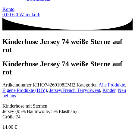
Konto
0,00
€
0
Warenkorb
Kinderhose Jersey 74 weiße Sterne auf
rot
Kinderhose Jersey 74 weiße Sterne auf
rot
Artikelnummer
KIHO74260108EMI2
Kategorien
Alle Produkte
,
Eigene Produkte (DIY)
,
Jersey/French Terry/Sweat
,
Kinder
,
Neu
bei uns
Kinderhose mit Sternen
Jersey (95% Baumwolle, 5% Elasthan)
Größe 74
14,00
€