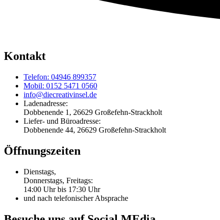
Kontakt
Telefon: 04946 899357
Mobil: 0152 5471 0560
info@diecreativinsel.de
Ladenadresse:
Dobbenende 1, 26629 Großefehn-Strackholt
Liefer- und Büroadresse:
Dobbenende 44, 26629 Großefehn-Strackholt
Öffnungszeiten
Dienstags,
Donnerstags, Freitags:
14:00 Uhr bis 17:30 Uhr
und nach telefonischer Absprache
Besuche uns auf Social MEdia