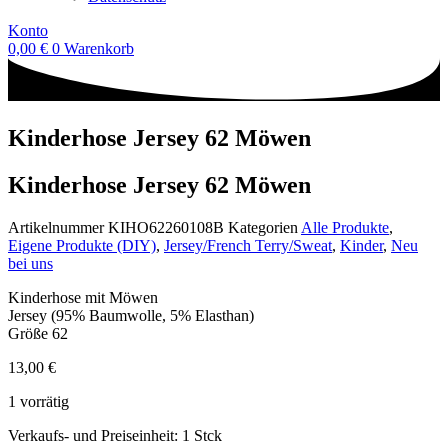
Konto
0,00
€
0
Warenkorb
Kinderhose Jersey 62 Möwen
Kinderhose Jersey 62 Möwen
Artikelnummer
KIHO62260108B
Kategorien
Alle Produkte
,
Eigene Produkte (DIY)
,
Jersey/French Terry/Sweat
,
Kinder
,
Neu
bei uns
Kinderhose mit Möwen
Jersey (95% Baumwolle, 5% Elasthan)
Größe 62
13,00
€
1 vorrätig
Verkaufs- und Preiseinheit: 1
Stck