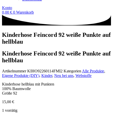
Konto
0,00
€
0
Warenkorb
Kinderhose Feincord 92 weiße Punkte auf
hellblau
Kinderhose Feincord 92 weiße Punkte auf
hellblau
Artikelnummer
KIHO92260114FMI2
Kategorien
Alle Produkte
,
Eigene Produkte (DIY)
,
Kinder
,
Neu bei uns
,
Webstoffe
Kinderhose hellblau mit Punkten
100% Baumwolle
Größe 92
15,00
€
1 vorrätig