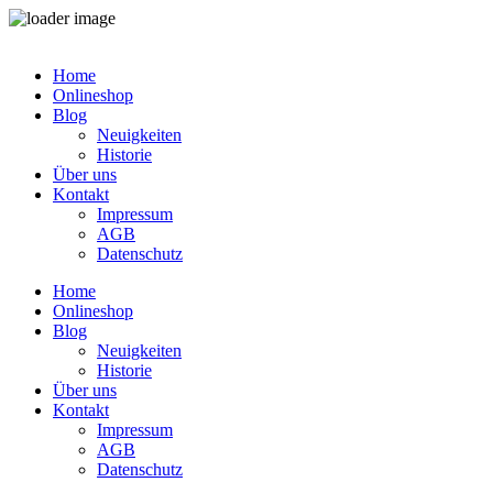
Zum
Inhalt
Home
springen
Onlineshop
Blog
Neuigkeiten
Historie
Über uns
Kontakt
Impressum
AGB
Datenschutz
Home
Onlineshop
Blog
Neuigkeiten
Historie
Über uns
Kontakt
Impressum
AGB
Datenschutz