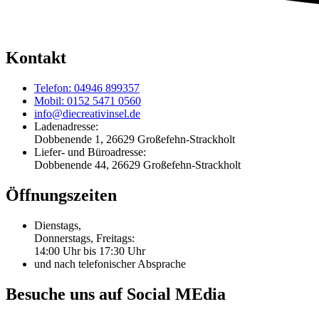
Kontakt
Telefon: 04946 899357
Mobil: 0152 5471 0560
info@diecreativinsel.de
Ladenadresse:
Dobbenende 1, 26629 Großefehn-Strackholt
Liefer- und Büroadresse:
Dobbenende 44, 26629 Großefehn-Strackholt
Öffnungszeiten
Dienstags,
Donnerstags, Freitags:
14:00 Uhr bis 17:30 Uhr
und nach telefonischer Absprache
Besuche uns auf Social MEdia