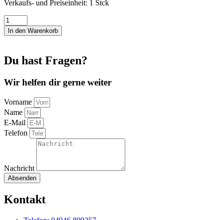
Verkaufs- und Preiseinheit: 1
Stck
Kinderdrachen
Fun
In den Warenkorb
Flyer
Ufo
Menge
Du hast Fragen?
Wir helfen dir gerne weiter
Vorname
Name
E-Mail
Telefon
Nachricht
Absenden
Kontakt