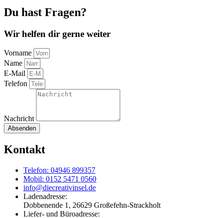
Du hast Fragen?
Wir helfen dir gerne weiter
Vorname
Name
E-Mail
Telefon
Nachricht
Absenden
Kontakt
Telefon: 04946 899357
Mobil: 0152 5471 0560
info@diecreativinsel.de
Ladenadresse:
Dobbenende 1, 26629 Großefehn-Strackholt
Liefer- und Büroadresse: