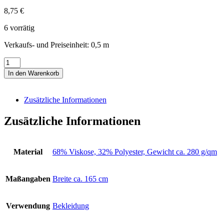
8,75
€
6 vorrätig
Verkaufs- und Preiseinheit: 0,5
m
Jersey
Viskose-
In den Warenkorb
Jersey
rot
mit
Zusätzliche Informationen
weißen
Streifen
Zusätzliche Informationen
Menge
Material
68% Viskose, 32% Polyester, Gewicht ca. 280 g/qm
Maßangaben
Breite ca. 165 cm
Verwendung
Bekleidung