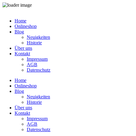
Zum
Inhalt
Home
springen
Onlineshop
Blog
Neuigkeiten
Historie
Über uns
Kontakt
Impressum
AGB
Datenschutz
Home
Onlineshop
Blog
Neuigkeiten
Historie
Über uns
Kontakt
Impressum
AGB
Datenschutz