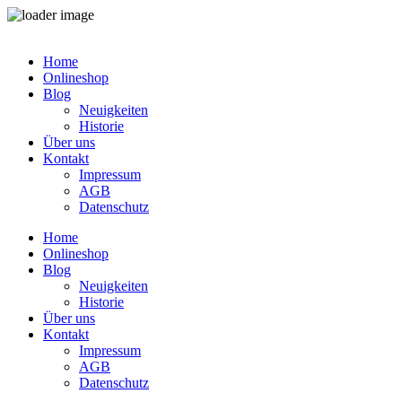
Zum
Inhalt
Home
springen
Onlineshop
Blog
Neuigkeiten
Historie
Über uns
Kontakt
Impressum
AGB
Datenschutz
Home
Onlineshop
Blog
Neuigkeiten
Historie
Über uns
Kontakt
Impressum
AGB
Datenschutz