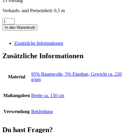
15 vorrätig
Verkaufs- und Preiseinheit: 0,5
m
Jersey
Uni
In den Warenkorb
hellblau
denim
Menge
Zusätzliche Informationen
Zusätzliche Informationen
95% Baumwolle, 5% Elasthan, Gewicht ca. 220
Material
g/qm
Maßangaben
Breite ca. 150 cm
Verwendung
Bekleidung
Du hast Fragen?