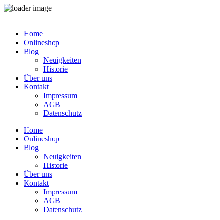
Zum
Inhalt
Home
springen
Onlineshop
Blog
Neuigkeiten
Historie
Über uns
Kontakt
Impressum
AGB
Datenschutz
Home
Onlineshop
Blog
Neuigkeiten
Historie
Über uns
Kontakt
Impressum
AGB
Datenschutz