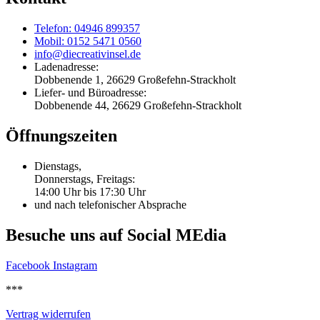
Telefon: 04946 899357
Mobil: 0152 5471 0560
info@diecreativinsel.de
Ladenadresse:
Dobbenende 1, 26629 Großefehn-Strackholt
Liefer- und Büroadresse:
Dobbenende 44, 26629 Großefehn-Strackholt
Öffnungszeiten
Dienstags,
Donnerstags, Freitags:
14:00 Uhr bis 17:30 Uhr
und nach telefonischer Absprache
Besuche uns auf Social MEdia
Facebook
Instagram
***
Vertrag widerrufen