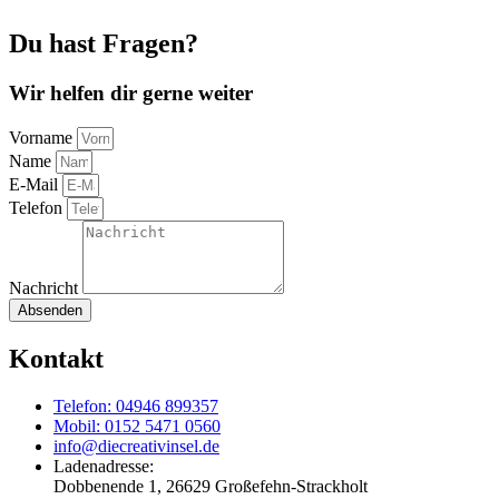
Du hast Fragen?
Wir helfen dir gerne weiter
Vorname
Name
E-Mail
Telefon
Nachricht
Absenden
Kontakt
Telefon: 04946 899357
Mobil: 0152 5471 0560
info@diecreativinsel.de
Ladenadresse:
Dobbenende 1, 26629 Großefehn-Strackholt