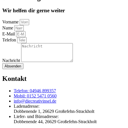
Wir helfen dir gerne weiter
Vorname
Name
E-Mail
Telefon
Nachricht
Absenden
Kontakt
Telefon: 04946 899357
Mobil: 0152 5471 0560
info@diecreativinsel.de
Ladenadresse:
Dobbenende 1, 26629 Großefehn-Strackholt
Liefer- und Büroadresse:
Dobbenende 44, 26629 Großefehn-Strackholt