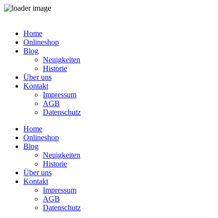
Zum
Inhalt
Home
springen
Onlineshop
Blog
Neuigkeiten
Historie
Über uns
Kontakt
Impressum
AGB
Datenschutz
Home
Onlineshop
Blog
Neuigkeiten
Historie
Über uns
Kontakt
Impressum
AGB
Datenschutz