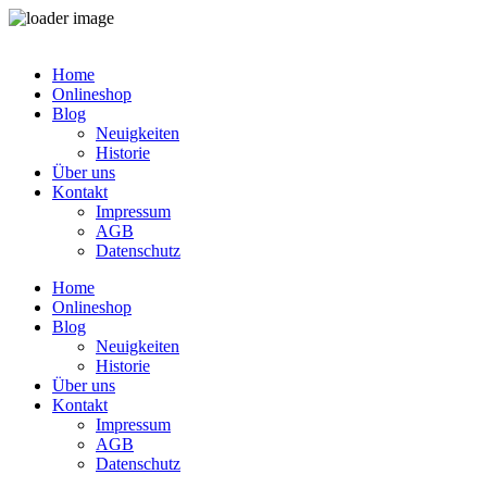
Zum
Inhalt
Home
springen
Onlineshop
Blog
Neuigkeiten
Historie
Über uns
Kontakt
Impressum
AGB
Datenschutz
Home
Onlineshop
Blog
Neuigkeiten
Historie
Über uns
Kontakt
Impressum
AGB
Datenschutz