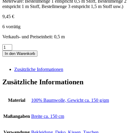
Meterware: Bestellmenge 1 entspricht 0,5 m Stoff, Bestellmenge 2
entspricht 1 m Stoff, Bestellmenge 3 entspricht 1,5 m Stoff usw.)
9,45
€
6 vorrätig
Verkaufs- und Preiseinheit: 0,5
m
Druckstoff
taupe
In den Warenkorb
mit
weißen
Sternen
Zusätzliche Informationen
"Capri"
Menge
Zusätzliche Informationen
Material
100% Baumwolle, Gewicht ca. 150 g/qm
Maßangaben
Breite ca. 150 cm
Verwendung
Bekleidung
,
Deko
,
Kissen
,
Taschen