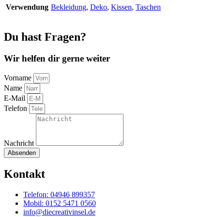
Verwendung
Bekleidung
,
Deko
,
Kissen
,
Taschen
Du hast Fragen?
Wir helfen dir gerne weiter
Vorname
Name
E-Mail
Telefon
Nachricht
Absenden
Kontakt
Telefon: 04946 899357
Mobil: 0152 5471 0560
info@diecreativinsel.de