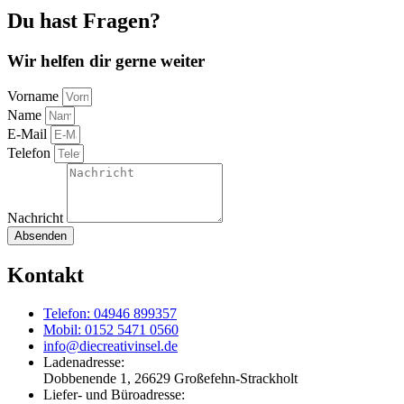
Du hast Fragen?
Wir helfen dir gerne weiter
Vorname
Name
E-Mail
Telefon
Nachricht
Absenden
Kontakt
Telefon: 04946 899357
Mobil: 0152 5471 0560
info@diecreativinsel.de
Ladenadresse:
Dobbenende 1, 26629 Großefehn-Strackholt
Liefer- und Büroadresse: