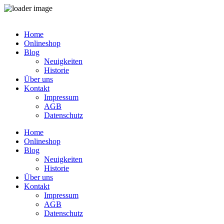
Zum
Inhalt
Home
springen
Onlineshop
Blog
Neuigkeiten
Historie
Über uns
Kontakt
Impressum
AGB
Datenschutz
Home
Onlineshop
Blog
Neuigkeiten
Historie
Über uns
Kontakt
Impressum
AGB
Datenschutz