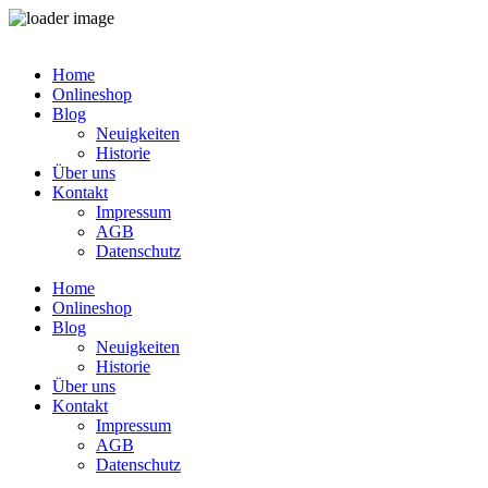
Zum
Inhalt
Home
springen
Onlineshop
Blog
Neuigkeiten
Historie
Über uns
Kontakt
Impressum
AGB
Datenschutz
Home
Onlineshop
Blog
Neuigkeiten
Historie
Über uns
Kontakt
Impressum
AGB
Datenschutz