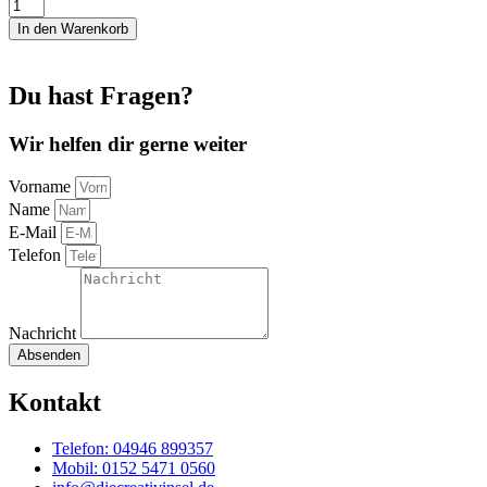
Druckknöpfe
zum
In den Warenkorb
Annähen
13
mm
Du hast Fragen?
weiß
Kunststoff
(PrymI)
Wir helfen dir gerne weiter
Menge
Vorname
Name
E-Mail
Telefon
Nachricht
Absenden
Kontakt
Telefon: 04946 899357
Mobil: 0152 5471 0560