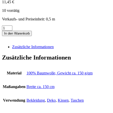
11,45
€
10 vorrätig
Verkaufs- und Preiseinheit: 0,5
m
Digitaldruckstoff
weiß
In den Warenkorb
mit
Blumen
"Florenz"
Zusätzliche Informationen
Menge
Zusätzliche Informationen
Material
100% Baumwolle, Gewicht ca. 150 g/qm
Maßangaben
Breite ca. 150 cm
Verwendung
Bekleidung
,
Deko
,
Kissen
,
Taschen