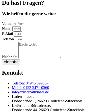
Du hast Fragen?
Wir helfen dir gerne weiter
Vorname
Name
E-Mail
Telefon
Nachricht
Absenden
Kontakt
Telefon: 04946 899357
Mobil: 0152 5471 0560
info@diecreativinsel.de
Ladenadresse:
Dobbenende 1, 26629 Großefehn-Strackholt
Liefer- und Büroadresse:
Dobbenende 44, 26629 Großefehn-Strackholt