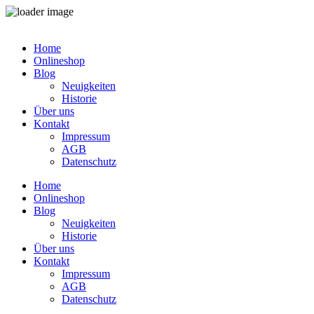
Zum
Inhalt
Home
springen
Onlineshop
Blog
Neuigkeiten
Historie
Über uns
Kontakt
Impressum
AGB
Datenschutz
Home
Onlineshop
Blog
Neuigkeiten
Historie
Über uns
Kontakt
Impressum
AGB
Datenschutz