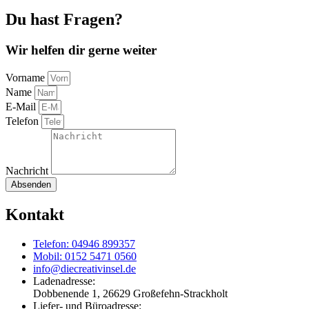
Du hast Fragen?
Wir helfen dir gerne weiter
Vorname
Name
E-Mail
Telefon
Nachricht
Absenden
Kontakt
Telefon: 04946 899357
Mobil: 0152 5471 0560
info@diecreativinsel.de
Ladenadresse:
Dobbenende 1, 26629 Großefehn-Strackholt
Liefer- und Büroadresse: