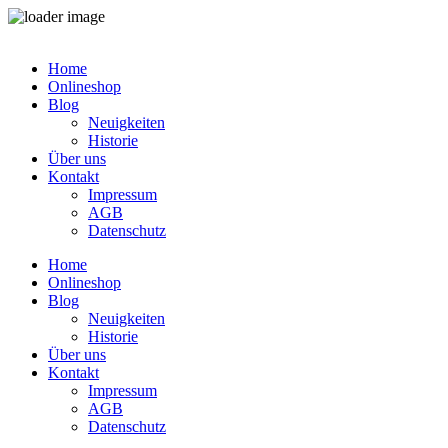
Zum
Inhalt
Home
springen
Onlineshop
Blog
Neuigkeiten
Historie
Über uns
Kontakt
Impressum
AGB
Datenschutz
Home
Onlineshop
Blog
Neuigkeiten
Historie
Über uns
Kontakt
Impressum
AGB
Datenschutz