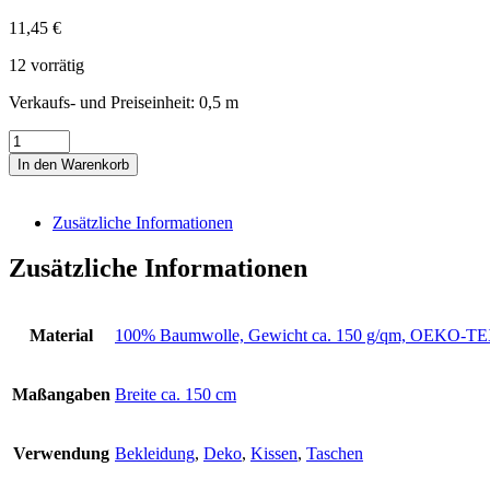
11,45
€
12 vorrätig
Verkaufs- und Preiseinheit: 0,5
m
Digitaldruckstoff
beige
In den Warenkorb
mit
bunten
Blumen
Zusätzliche Informationen
"Florenz"
Menge
Zusätzliche Informationen
Material
100% Baumwolle, Gewicht ca. 150 g/qm, OEKO
Maßangaben
Breite ca. 150 cm
Verwendung
Bekleidung
,
Deko
,
Kissen
,
Taschen