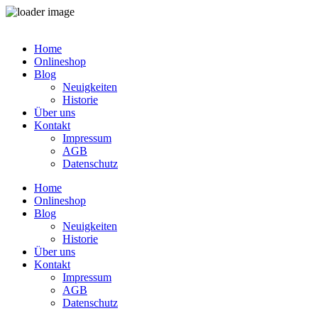
Zum
Inhalt
Home
springen
Onlineshop
Blog
Neuigkeiten
Historie
Über uns
Kontakt
Impressum
AGB
Datenschutz
Home
Onlineshop
Blog
Neuigkeiten
Historie
Über uns
Kontakt
Impressum
AGB
Datenschutz