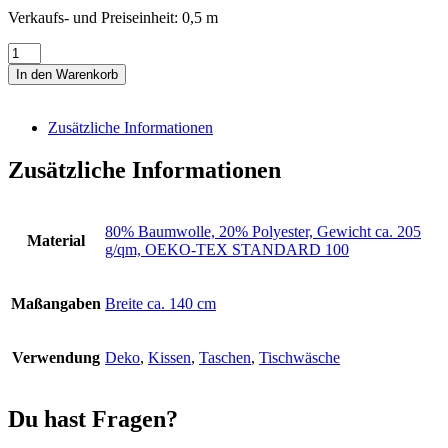
Verkaufs- und Preiseinheit: 0,5
m
Canvas
natur
In den Warenkorb
mit
großen
Mohnblumen
Zusätzliche Informationen
Menge
Zusätzliche Informationen
80% Baumwolle, 20% Polyester, Gewicht ca. 205
Material
g/qm, OEKO-TEX STANDARD 100
Maßangaben
Breite ca. 140 cm
Verwendung
Deko
,
Kissen
,
Taschen
,
Tischwäsche
Du hast Fragen?