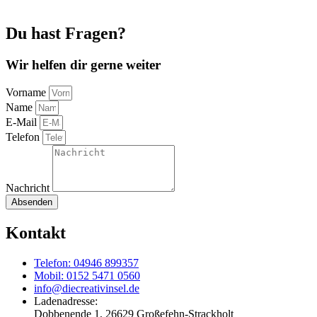
Du hast Fragen?
Wir helfen dir gerne weiter
Vorname
Name
E-Mail
Telefon
Nachricht
Absenden
Kontakt
Telefon: 04946 899357
Mobil: 0152 5471 0560
info@diecreativinsel.de
Ladenadresse:
Dobbenende 1, 26629 Großefehn-Strackholt