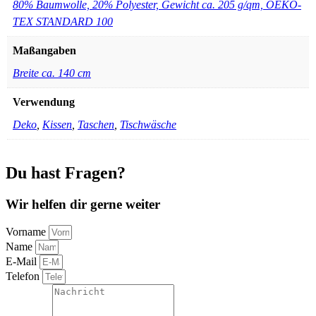
80% Baumwolle, 20% Polyester, Gewicht ca. 205 g/qm, OEKO-
TEX STANDARD 100
Maßangaben
Breite ca. 140 cm
Verwendung
Deko
,
Kissen
,
Taschen
,
Tischwäsche
Du hast Fragen?
Wir helfen dir gerne weiter
Vorname
Name
E-Mail
Telefon