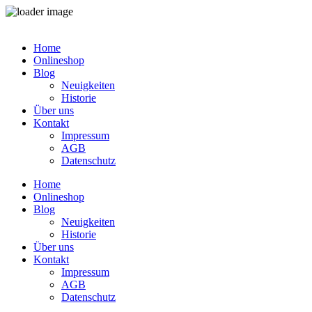
Zum
Inhalt
Home
springen
Onlineshop
Blog
Neuigkeiten
Historie
Über uns
Kontakt
Impressum
AGB
Datenschutz
Home
Onlineshop
Blog
Neuigkeiten
Historie
Über uns
Kontakt
Impressum
AGB
Datenschutz