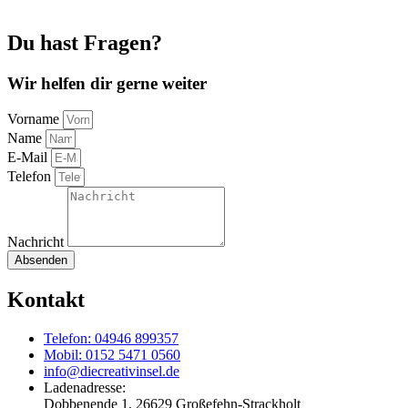
Du hast Fragen?
Wir helfen dir gerne weiter
Vorname
Name
E-Mail
Telefon
Nachricht
Absenden
Kontakt
Telefon: 04946 899357
Mobil: 0152 5471 0560
info@diecreativinsel.de
Ladenadresse:
Dobbenende 1, 26629 Großefehn-Strackholt