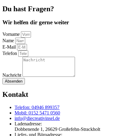
Du hast Fragen?
Wir helfen dir gerne weiter
Vorname
Name
E-Mail
Telefon
Nachricht
Absenden
Kontakt
Telefon: 04946 899357
Mobil: 0152 5471 0560
info@diecreativinsel.de
Ladenadresse:
Dobbenende 1, 26629 Großefehn-Strackholt
Liefer- und Büroadresse: