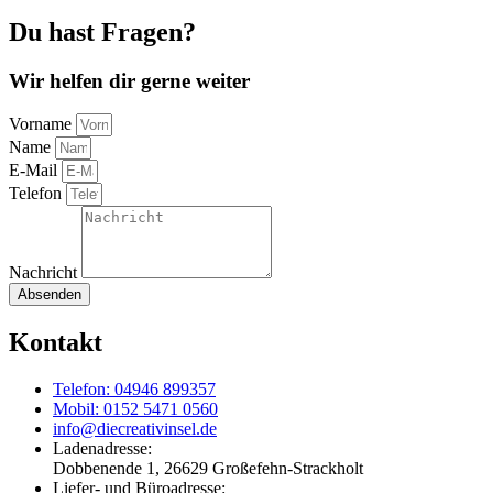
Du hast Fragen?
Wir helfen dir gerne weiter
Vorname
Name
E-Mail
Telefon
Nachricht
Absenden
Kontakt
Telefon: 04946 899357
Mobil: 0152 5471 0560
info@diecreativinsel.de
Ladenadresse:
Dobbenende 1, 26629 Großefehn-Strackholt
Liefer- und Büroadresse: