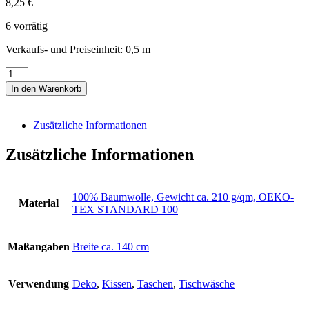
8,25
€
6 vorrätig
Verkaufs- und Preiseinheit: 0,5
m
Canvas,
100%
In den Warenkorb
Baumwolle,
blassgrün
mit
Zusätzliche Informationen
Bären
auf
Zusätzliche Informationen
Fahrrädern
Menge
100% Baumwolle, Gewicht ca. 210 g/qm, OEKO-
Material
TEX STANDARD 100
Maßangaben
Breite ca. 140 cm
Verwendung
Deko
,
Kissen
,
Taschen
,
Tischwäsche