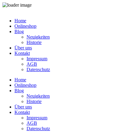
Zum
Inhalt
Home
springen
Onlineshop
Blog
Neuigkeiten
Historie
Über uns
Kontakt
Impressum
AGB
Datenschutz
Home
Onlineshop
Blog
Neuigkeiten
Historie
Über uns
Kontakt
Impressum
AGB
Datenschutz