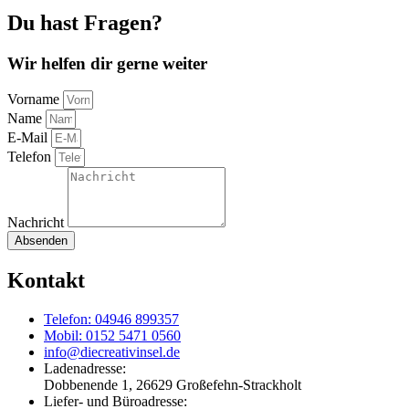
Du hast Fragen?
Wir helfen dir gerne weiter
Vorname
Name
E-Mail
Telefon
Nachricht
Absenden
Kontakt
Telefon: 04946 899357
Mobil: 0152 5471 0560
info@diecreativinsel.de
Ladenadresse:
Dobbenende 1, 26629 Großefehn-Strackholt
Liefer- und Büroadresse: