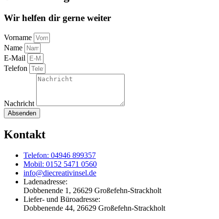
Wir helfen dir gerne weiter
Vorname
Name
E-Mail
Telefon
Nachricht
Absenden
Kontakt
Telefon: 04946 899357
Mobil: 0152 5471 0560
info@diecreativinsel.de
Ladenadresse:
Dobbenende 1, 26629 Großefehn-Strackholt
Liefer- und Büroadresse:
Dobbenende 44, 26629 Großefehn-Strackholt