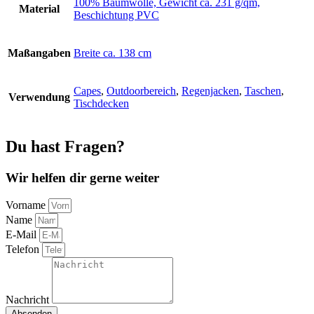
100% Baumwolle, Gewicht ca. 231 g/qm,
Material
Beschichtung PVC
Maßangaben
Breite ca. 138 cm
Capes
,
Outdoorbereich
,
Regenjacken
,
Taschen
,
Verwendung
Tischdecken
Du hast Fragen?
Wir helfen dir gerne weiter
Vorname
Name
E-Mail
Telefon
Nachricht
Absenden